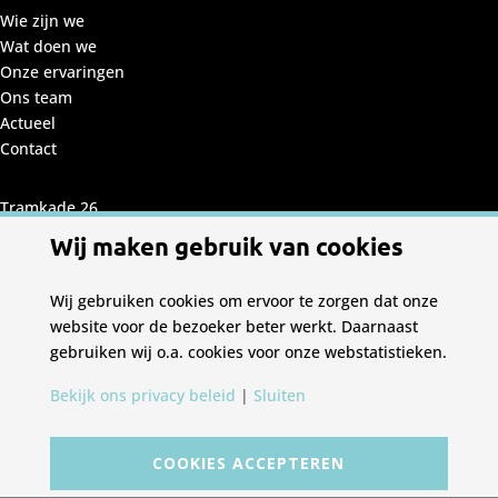
Wie zijn we
Wat doen we
Onze ervaringen
Ons team
Actueel
Contact
Tramkade 26
(2e verdieping)
Wij maken gebruik van cookies
5211 VB
's-Hertogenbosch
Wij gebruiken cookies om ervoor te zorgen dat onze
T 085 782 67 68
website voor de bezoeker beter werkt. Daarnaast
gebruiken wij o.a. cookies voor onze webstatistieken.
Bekijk ons privacy beleid
|
Sluiten
© Copyright 2026 Alba Concepts | ontwerp en
COOKIES ACCEPTEREN
realisatie
Enjoy Branding
|
Privacy beleid
|
Cookie