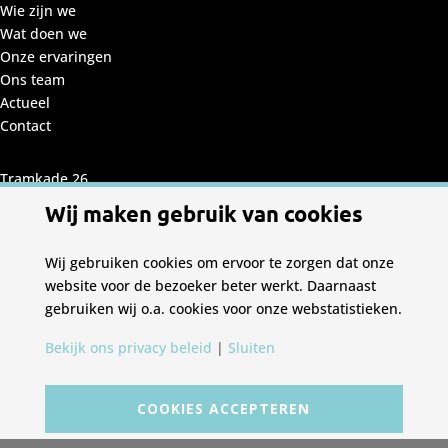
Wie zijn we
Wat doen we
Onze ervaringen
Ons team
Actueel
Contact
Tramkade 26
(2e verdieping)
Wij maken gebruik van cookies
5211 VB
's-Hertogenbosch
Wij gebruiken cookies om ervoor te zorgen dat onze
T 085 782 67 68
website voor de bezoeker beter werkt. Daarnaast
gebruiken wij o.a. cookies voor onze webstatistieken.
Bekijk ons privacy beleid
|
Sluiten
© Copyright 2026 Alba Concepts | ontwerp en
COOKIES ACCEPTEREN
realisatie
Enjoy Branding
|
Privacy beleid
|
Cookie