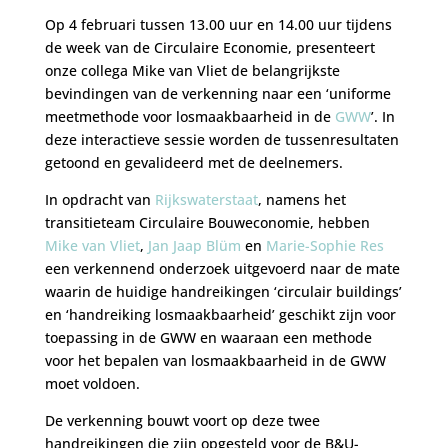
Op 4 februari tussen 13.00 uur en 14.00 uur tijdens
de week van de Circulaire Economie, presenteert
onze collega Mike van Vliet de belangrijkste
bevindingen van de verkenning naar een ‘uniforme
meetmethode voor losmaakbaarheid in de
GWW
’. In
deze interactieve sessie worden de tussenresultaten
getoond en gevalideerd met de deelnemers.
In opdracht van
Rijkswaterstaat
, namens het
transitieteam Circulaire Bouweconomie, hebben
Mike van Vliet
,
Jan Jaap Blüm
en
Marie-Sophie Res
een verkennend onderzoek uitgevoerd naar de mate
waarin de huidige handreikingen ‘circulair buildings’
en ‘handreiking losmaakbaarheid’ geschikt zijn voor
toepassing in de GWW en waaraan een methode
voor het bepalen van losmaakbaarheid in de GWW
moet voldoen.
De verkenning bouwt voort op deze twee
handreikingen die zijn opgesteld voor de B&U-