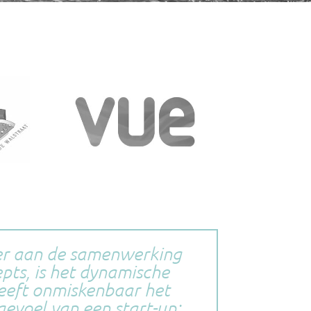
er aan de samenwerking
pts, is het dynamische
geeft onmiskenbaar het
gevoel van een start-up;