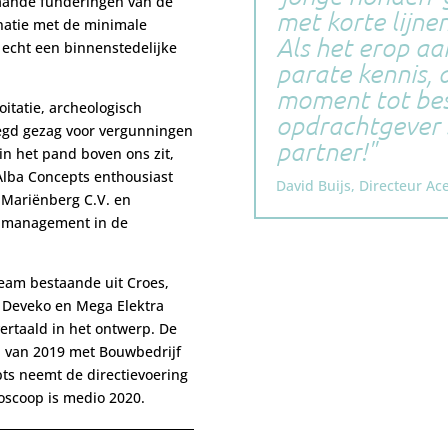
aande funderingen van de
met korte lijne
natie met de minimale
Als het erop aa
 echt een binnenstedelijke
parate kennis, 
moment tot bes
tatie, archeologisch
opdrachtgever 
oegd gezag voor vergunningen
partner!
in het pand boven ons zit,
s Alba Concepts enthousiast
David Buijs, Directeur Ac
r Mariënberg C.V. en
tenmanagement in de
team bestaande uit Croes,
, Deveko en Mega Elektra
rtaald in het ontwerp. De
al van 2019 met Bouwbedrijf
ts neemt de directievoering
oscoop is medio 2020.