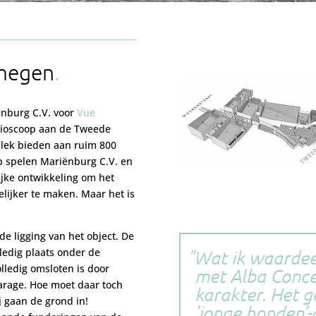
jmegen
ënburg C.V. voor
Vue
bioscoop aan de Tweede
plek bieden aan ruim 800
op spelen Mariënburg C.V. en
jke ontwikkeling om het
ijker te maken. Maar het is
de ligging van het object. De
lledig plaats onder de
Wat ik waarde
lledig omsloten is door
met Alba Conce
arage. Hoe moet daar toch
karakter. Het 
 gaan de grond in!
'jonge honden'-