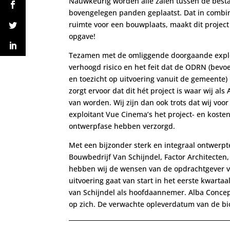
Nauwkeurig worden alle zalen tussen de best
bovengelegen panden geplaatst. Dat in combi
ruimte voor een bouwplaats, maakt dit project
opgave!
Tezamen met de omliggende doorgaande exploi
verhoogd risico en het feit dat de ODRN (bev
en toezicht op uitvoering vanuit de gemeente) 
zorgt ervoor dat dit hét project is waar wij al
van worden. Wij zijn dan ook trots dat wij voo
exploitant Vue Cinema’s het project- en kos
ontwerpfase hebben verzorgd.
Met een bijzonder sterk en integraal ontwerp
Bouwbedrijf Van Schijndel, Factor Architecten
hebben wij de wensen van de opdrachtgever ve
uitvoering gaat van start in het eerste kwarta
van Schijndel als hoofdaannemer. Alba Concep
op zich. De verwachte opleverdatum van de bi