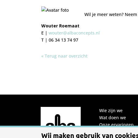
Wil je meer weten? Neem
Wouter Roemaat
E |
wouter@albaconcepts.nl
T | 06 34 13 74 97
« Terug naar overzicht
Wie zijn we
Wat doen we
Onze ervaringen
Ons team
Wij maken gebruik van cookie