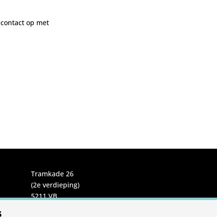
 contact op met
Tramkade 26
(2e verdieping)
5211 VB
's-Hertogenbosch
s