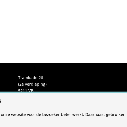
Tramkade 26
(2e verdieping)
5211 VB
's-Hertogenbosch
s
T 085 782 67 68
 onze website voor de bezoeker beter werkt. Daarnaast gebruiken w