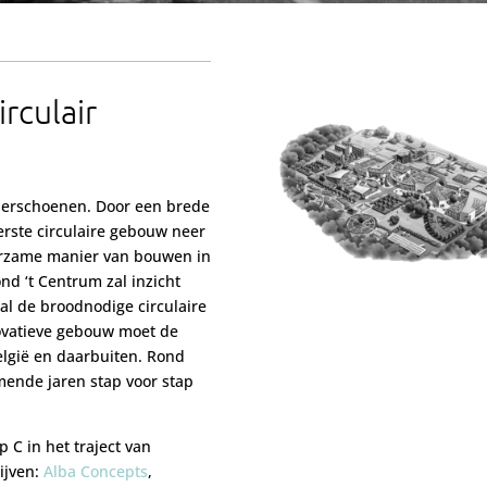
rculair
nderschoenen. Door een brede
eerste circulaire gebouw neer
urzame manier van bouwen in
ond ‘t Centrum zal inzicht
al de broodnodige circulaire
novatieve gebouw moet de
elgië en daarbuiten. Rond
mende jaren stap voor stap
 C in het traject van
ijven:
Alba Concepts
,