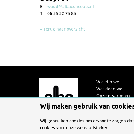
E |
woud@albaconcepts.nl
T | 06 55 32 75 85
« Terug naar overzicht
Wie zijn we
Wat doen we
Onze ervaringen
Ons team
Wij maken gebruik van cookie
Actueel
Contact
Wij gebruiken cookies om ervoor te zorgen dat
cookies voor onze webstatistieken.