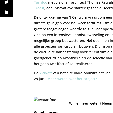
Turntoo
met visionair architect Thomas Rau a
Troost
, een innovatieve starter gespecialisee
De ontwikkeling van ‘t Centrum vraagt om een
directe gevolgen voor bouwconsortiums. Om da
grotere toegevoegde waarde te zijn voor opdr
zich op een intensieve kennisuitwisseling en i
mogelijke groep bouwactoren. Het doel: hen i
alle aspecten van circulair bouwen. Dit inspira
de circulaire aanbesteding voor ‘t Centrum ein
goedgekeurd bouwontwerp en de selectie van
het gebouw effectief zal realiseren.
De
kick-off
van het circulaire bouwtraject van
28 juni.
Meer weten over het project?
.
Wil je meer weten? Neem
Woud Jansen