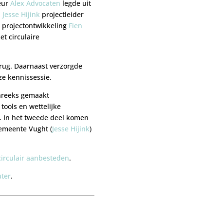
eur
Alex Advocaten
legde uit
n
Jesse Hijink
projectleider
 projectontwikkeling
Fien
t circulaire
rug. Daarnaast verzorgde
e kennissessie.
enreeks gemaakt
ools en wettelijke
. In het tweede deel komen
Gemeente Vught (
Jesse Hijink
)
circulair aanbesteden
.
ter
.