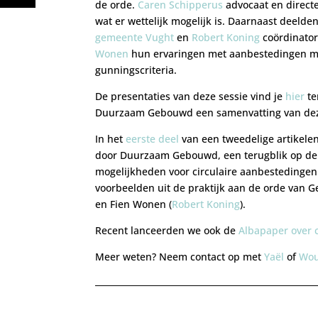
de orde.
Caren Schipperus
advocaat en direct
wat er wettelijk mogelijk is. Daarnaast deelde
gemeente Vught
en
Robert Koning
coördinator
Wonen
hun ervaringen met aanbestedingen me
gunningscriteria.
De presentaties van deze sessie vind je
hier
te
Duurzaam Gebouwd een samenvatting van dez
In het
eerste deel
van een tweedelige artikel
door Duurzaam Gebouwd, een terugblik op de t
mogelijkheden voor circulaire aanbestedingen
voorbeelden uit de praktijk aan de orde van 
en Fien Wonen (
Robert Koning
).
Recent lanceerden we ook de
Albapaper over 
Meer weten? Neem contact op met
Yaël
of
Wou